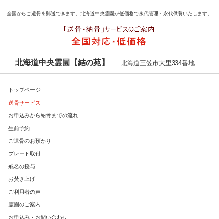
全国からご遺骨を郵送できます。北海道中央霊園が低価格で永代管理・永代供養いたします。
北海道中央霊園【結の苑】
北海道三笠市大里334番地
トップページ
送骨サービス
お申込みから納骨までの流れ
生前予約
ご遺骨のお預かり
プレート取付
戒名の授与
お焚き上げ
ご利用者の声
霊園のご案内
お申込み・お問い合わせ