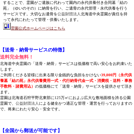
することで、霊園がご遺族に代わって園内の永代供養付き合同墓「結の
苑」（ゆいのその）に納骨を行い、ご遺骨の永代管理・永代供養を行う
サービスです。大切なお遺骨を
公益財団法人
北海道中央霊園が責任を持
って永代にわたって管理・供養いたします。
霊園公式ホームページはこちら
【送骨・納骨サービスの特徴】
送料完全無料！
北海道中央霊園の「送骨・納骨」サービスは低価格で高い安心をお約束いた
します。
ご利用くださる皆様に出来る限り金銭的な負担をかけない
39,000円（永代供
養墓「結の苑」永代供養費用一式・代行納骨代金一式・消費税・送料・事務
手数料・諸費用込）
の低価格にて「送骨・納骨」サービスを提供させて頂き
ます。
霊園は北海道石狩平野北東部に125万㎡におよぶ広大な敷地面積を誇る公園
霊園で、
公益財団法人
による健全かつ適正な管理・運営を行っておりますの
で、将来にわたり安心・安全です。
【全国から郵送が可能です】